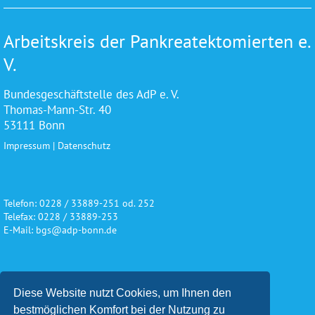
Arbeitskreis der Pankreatektomierten e.
V.
Bundesgeschäftstelle des AdP e. V.
Thomas-Mann-Str. 40
53111 Bonn
Impressum
|
Datenschutz
Telefon: 0228 / 33889-251 od. 252
Telefax: 0228 / 33889-253
E-Mail: bgs@adp-bonn.de
Wir danken für die freundliche
Diese Website nutzt Cookies, um Ihnen den
Unterstützung und Förderung
bestmöglichen Komfort bei der Nutzung zu