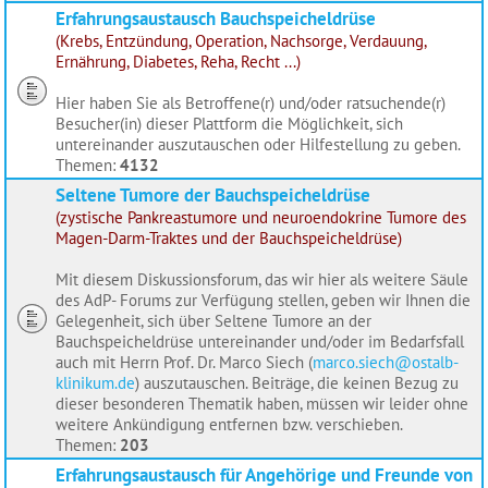
Erfahrungsaustausch Bauchspeicheldrüse
(Krebs, Entzündung, Operation, Nachsorge, Verdauung,
Ernährung, Diabetes, Reha, Recht ...)
Hier haben Sie als Betroffene(r) und/oder ratsuchende(r)
Besucher(in) dieser Plattform die Möglichkeit, sich
untereinander auszutauschen oder Hilfestellung zu geben.
Themen:
4132
Seltene Tumore der Bauchspeicheldrüse
(zystische Pankreastumore und neuroendokrine Tumore des
Magen-Darm-Traktes und der Bauchspeicheldrüse)
Mit diesem Diskussionsforum, das wir hier als weitere Säule
des AdP- Forums zur Verfügung stellen, geben wir Ihnen die
Gelegenheit, sich über Seltene Tumore an der
Bauchspeicheldrüse untereinander und/oder im Bedarfsfall
auch mit Herrn Prof. Dr. Marco Siech (
marco.siech@ostalb-
klinikum.de
) auszutauschen. Beiträge, die keinen Bezug zu
dieser besonderen Thematik haben, müssen wir leider ohne
weitere Ankündigung entfernen bzw. verschieben.
Themen:
203
Erfahrungsaustausch für Angehörige und Freunde von