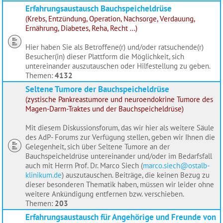
Erfahrungsaustausch Bauchspeicheldrüse
(Krebs, Entzündung, Operation, Nachsorge, Verdauung,
Ernährung, Diabetes, Reha, Recht ...)
Hier haben Sie als Betroffene(r) und/oder ratsuchende(r)
Besucher(in) dieser Plattform die Möglichkeit, sich
untereinander auszutauschen oder Hilfestellung zu geben.
Themen:
4132
Seltene Tumore der Bauchspeicheldrüse
(zystische Pankreastumore und neuroendokrine Tumore des
Magen-Darm-Traktes und der Bauchspeicheldrüse)
Mit diesem Diskussionsforum, das wir hier als weitere Säule
des AdP- Forums zur Verfügung stellen, geben wir Ihnen die
Gelegenheit, sich über Seltene Tumore an der
Bauchspeicheldrüse untereinander und/oder im Bedarfsfall
auch mit Herrn Prof. Dr. Marco Siech (
marco.siech@ostalb-
klinikum.de
) auszutauschen. Beiträge, die keinen Bezug zu
dieser besonderen Thematik haben, müssen wir leider ohne
weitere Ankündigung entfernen bzw. verschieben.
Themen:
203
Erfahrungsaustausch für Angehörige und Freunde von