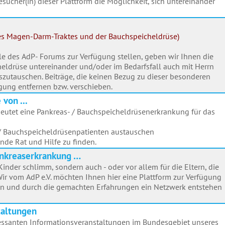
esucher(in) dieser Plattform die Möglichkeit, sich untereinander
es Magen-Darm-Traktes und der Bauchspeicheldrüse)
ule des AdP- Forums zur Verfügung stellen, geben wir Ihnen die
heldrüse untereinander und/oder im Bedarfsfall auch mit Herrn
uszutauschen. Beiträge, die keinen Bezug zu dieser besonderen
gung entfernen bzw. verschieben.
von ...
eutet eine Pankreas- / Bauchspeicheldrüsenerkrankung für das
/ Bauchspeicheldrüsenpatienten austauschen
nde Rat und Hilfe zu finden.
Pankreaserkrankung …
Kinder schlimm, sondern auch - oder vor allem für die Eltern, die
Wir vom AdP e.V. möchten Ihnen hier eine Plattform zur Verfügung
men und durch die gemachten Erfahrungen ein Netzwerk entstehen
taltungen
ressanten Informationsveranstaltungen im Bundesgebiet unseres