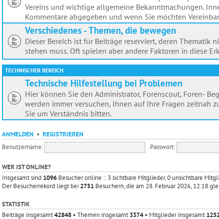
Vereins und wichtige allgemeine Bekanntmachungen. Inner
Kommentare abgegeben und wenn Sie möchten Vereinbaru
Verschiedenes - Themen, die bewegen
Dieser Bereich ist für Beiträge reserviert, deren Themat
stehen muss. Oft spielen aber andere Faktoren in diese Erk
TECHNISCHER BEREICH
Technische Hilfestellung bei Problemen
Hier können Sie den Administrator, Forenscout, Foren- Beg
werden immer versuchen, Ihnen auf Ihre Fragen zeitnah zu
Sie um Verständnis bitten.
ANMELDEN
•
REGISTRIEREN
Benutzername:
Passwort:
WER IST ONLINE?
Insgesamt sind
1096
Besucher online :: 3 sichtbare Mitglieder, 0 unsichtbare Mit
Der Besucherrekord liegt bei
2751
Besuchern, die am 28. Februar 2026, 12:18 gle
STATISTIK
Beiträge insgesamt
42848
• Themen insgesamt
3374
• Mitglieder insgesamt
125