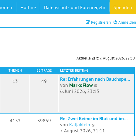
worten
Hotline
Datenschutz und Forenregeln
Spenden
Registrieren
Anmelden
Aktuelle Zeit: 7. August 2026, 22:50
THEMEN
BEITRÄGE
LETZTER BEITRAG
Re: Erfahrungen nach Bauchspe…
13
49
N
von
MarkoFlow
e
6. Juni 2026, 23:15
u
e
s
t
Re: Zwei Keime im Blut und im…
4132
39859
e
N
von
Katjaklein
r
e
7. August 2026, 21:11
B