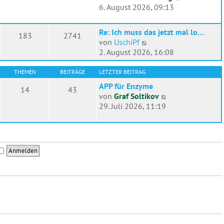
e
r
e
6. August 2026, 09:13
r
a
u
B
g
e
e
Re: Ich muss das jetzt mal lo…
183
2741
s
N
i
von
UschiPf
t
e
t
2. August 2026, 16:08
e
u
r
r
e
a
THEMEN
BEITRÄGE
LETZTER BEITRAG
B
s
g
APP für Enzyme
e
14
43
t
N
von
Graf Soltikov
i
e
e
29. Juli 2026, 11:19
t
r
u
r
B
e
a
e
s
g
i
t
t
e
r
r
a
B
g
e
i
t
r