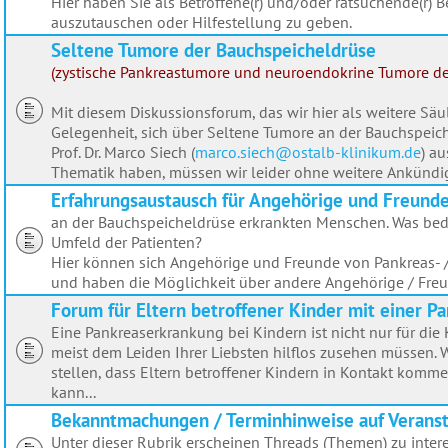
Hier haben Sie als Betroffene(r) und/oder ratsuchende(r) B
auszutauschen oder Hilfestellung zu geben.
Seltene Tumore der Bauchspeicheldrüse
(zystische Pankreastumore und neuroendokrine Tumore d
Mit diesem Diskussionsforum, das wir hier als weitere Sä
Gelegenheit, sich über Seltene Tumore an der Bauchspeic
Prof. Dr. Marco Siech (
marco.siech@ostalb-klinikum.de
) a
Thematik haben, müssen wir leider ohne weitere Ankündi
Erfahrungsaustausch für Angehörige und Freunde 
an der Bauchspeicheldrüse erkrankten Menschen. Was bed
Umfeld der Patienten?
Hier können sich Angehörige und Freunde von Pankreas- 
und haben die Möglichkeit über andere Angehörige / Freu
Forum für Eltern betroffener Kinder mit einer 
Eine Pankreaserkrankung bei Kindern ist nicht nur für die 
meist dem Leiden Ihrer Liebsten hilflos zusehen müssen. 
stellen, dass Eltern betroffener Kindern in Kontakt kom
kann...
Bekanntmachungen / Terminhinweise auf Verans
Unter dieser Rubrik erscheinen Threads (Themen) zu inte