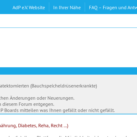
AdP e.V. Website
In Ihrer Nähe
FAQ – Fragen und Ant
eatektomierten (Bauchspeicheldrüsenerkrankte)
ischen Änderungen oder Neuerungen.
in diesem Forum entgegen.
 Boards mitteilen was Ihnen gefällt oder nicht gefällt.
hrung, Diabetes, Reha, Recht ...)