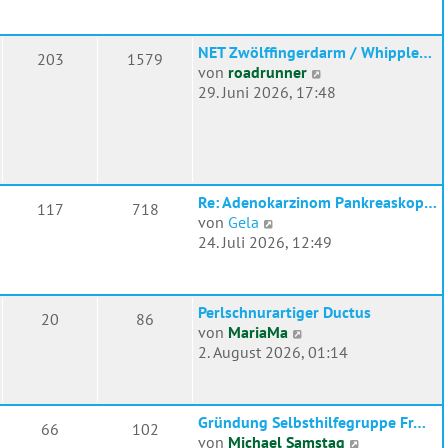
u
e
e
i
s
t
NET Zwölffingerdarm / Whipple…
203
1579
t
r
N
von
roadrunner
e
a
e
29. Juni 2026, 17:48
r
g
u
B
e
e
s
i
t
t
e
r
Re: Adenokarzinom Pankreaskop…
117
718
r
N
a
von
Gela
B
e
g
24. Juli 2026, 12:49
e
u
i
e
t
s
r
Perlschnurartiger Ductus
20
86
t
N
a
von
MariaMa
e
e
g
2. August 2026, 01:14
r
u
B
e
e
s
i
Gründung Selbsthilfegruppe Fr…
66
102
t
t
N
von
Michael Samstag