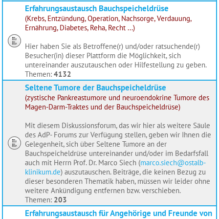
Erfahrungsaustausch Bauchspeicheldrüse
(Krebs, Entzündung, Operation, Nachsorge, Verdauung,
Ernährung, Diabetes, Reha, Recht ...)
Hier haben Sie als Betroffene(r) und/oder ratsuchende(r)
Besucher(in) dieser Plattform die Möglichkeit, sich
untereinander auszutauschen oder Hilfestellung zu geben.
Themen:
4132
Seltene Tumore der Bauchspeicheldrüse
(zystische Pankreastumore und neuroendokrine Tumore des
Magen-Darm-Traktes und der Bauchspeicheldrüse)
Mit diesem Diskussionsforum, das wir hier als weitere Säule
des AdP- Forums zur Verfügung stellen, geben wir Ihnen die
Gelegenheit, sich über Seltene Tumore an der
Bauchspeicheldrüse untereinander und/oder im Bedarfsfall
auch mit Herrn Prof. Dr. Marco Siech (
marco.siech@ostalb-
klinikum.de
) auszutauschen. Beiträge, die keinen Bezug zu
dieser besonderen Thematik haben, müssen wir leider ohne
weitere Ankündigung entfernen bzw. verschieben.
Themen:
203
Erfahrungsaustausch für Angehörige und Freunde von