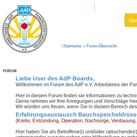
Mitglied werden
AdP e.V. Website
Datenschutz und Forenregeln
Sp
Startseite
Foren-Übersicht
FORUM
Liebe User des AdP Boards,
Willkommen im Forum des AdP e.V. Arbeitskreis der Pa
Hier in diesem Forum finden sie Informationen zu tec
Gerne nehmen wir Ihre Anregungen und Vorschläge hie
Wir würden uns freuen, wenn Sie in diesem Bereich des A
Erfahrungsaustausch Bauchspeicheldrüse
(Krebs, Entzündung, Operation, Nachsorge, Verdauung, 
Hier haben Sie als Betroffene(r) und/oder ratsuchende(r)