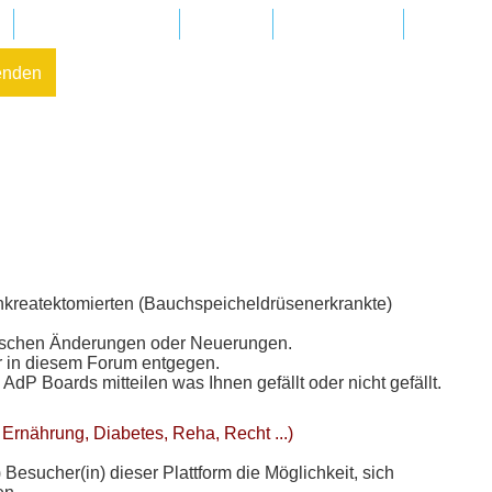
Regionalgruppen
Kliniken
In Ihrer Nähe
FAQ – Fr
enden
nkreatektomierten (Bauchspeicheldrüsenerkrankte)
hnischen Änderungen oder Neuerungen.
r in diesem Forum entgegen.
dP Boards mitteilen was Ihnen gefällt oder nicht gefällt.
Ernährung, Diabetes, Reha, Recht ...)
 Besucher(in) dieser Plattform die Möglichkeit, sich