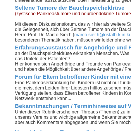
untereinander auszutauschen oder Hilfestellung zu geb
Seltene Tumore der Bauchspeicheldrüse
(zystische Pankreastumore und neuroendokrine Tumore
Mit diesem Diskussionsforum, das wir hier als weitere 
die Gelegenheit, sich über Seltene Tumore an der Bauch
Herrn Prof. Dr. Marco Siech (
marco.siech@ostalb-klinik
besonderen Thematik haben, müssen wir leider ohne we
Erfahrungsaustausch für Angehörige und F
an der Bauchspeicheldrüse erkrankten Menschen. Was b
das Umfeld der Patienten?
Hier können sich Angehörige und Freunde von Pankrea
und haben die Möglichkeit über andere Angehörige / Fre
Forum für Eltern betroffener Kinder mit e
Eine Pankreaserkrankung bei Kindern ist nicht nur für di
die meist dem Leiden Ihrer Liebsten hilflos zusehen mü
Verfügung stellen, dass Eltern betroffener Kindern in 
Netzwerk entstehen kann...
Bekanntmachungen / Terminhinweise auf V
Unter dieser Rubrik erscheinen Threads (Themen) zu in
unseres Vereins und wichtige allgemeine Bekanntmachu
aber auch Kommentare abgegeben und wenn Sie möchte