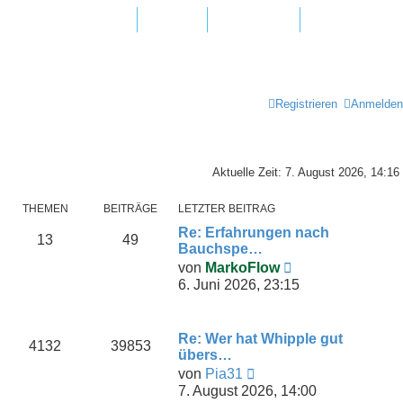
agen und Antworten
Hotline
Newsletter
Registrieren
Anmelden
Aktuelle Zeit: 7. August 2026, 14:16
THEMEN
BEITRÄGE
LETZTER BEITRAG
Re: Erfahrungen nach
13
49
Bauchspe…
N
von
MarkoFlow
e
6. Juni 2026, 23:15
u
e
s
Re: Wer hat Whipple gut
t
4132
39853
übers…
e
N
von
Pia31
r
e
7. August 2026, 14:00
B
u