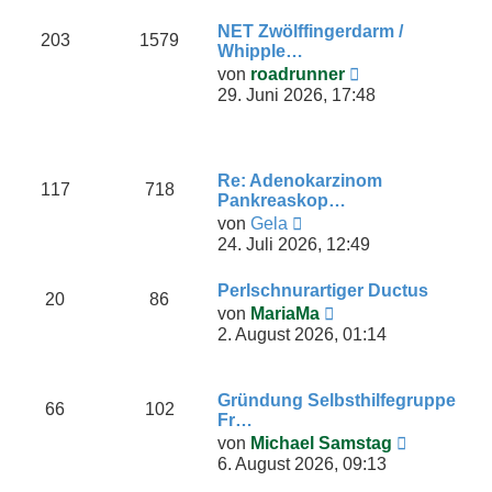
e
e
i
NET Zwölffingerdarm /
s
203
1579
t
Whipple…
t
r
N
von
roadrunner
e
a
e
29. Juni 2026, 17:48
r
g
u
B
e
e
s
i
t
t
Re: Adenokarzinom
e
117
718
r
Pankreaskop…
r
a
N
von
Gela
B
g
e
24. Juli 2026, 12:49
e
u
i
e
t
Perlschnurartiger Ductus
s
20
86
r
N
von
MariaMa
t
a
e
2. August 2026, 01:14
e
g
u
r
e
B
s
e
Gründung Selbsthilfegruppe
t
66
102
i
Fr…
e
t
N
von
Michael Samstag
r
r
e
6. August 2026, 09:13
B
a
u
e