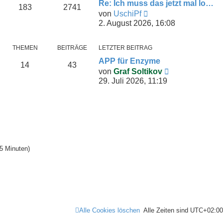
g
e
Re: Ich muss das jetzt mal lo…
i
183
2741
N
s
von
UschiPf
t
e
t
2. August 2026, 16:08
r
u
e
a
e
r
g
s
B
THEMEN
BEITRÄGE
LETZTER BEITRAG
t
e
APP für Enzyme
14
43
e
i
N
von
Graf Soltikov
r
t
e
29. Juli 2026, 11:19
B
r
u
e
a
e
i
g
s
t
t
r
e
a
r
g
B
 5 Minuten)
e
i
t
r
a
g
Alle Cookies löschen
Alle Zeiten sind
UTC+02:00