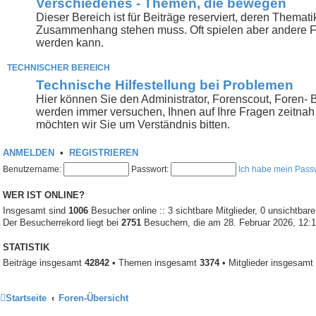
Verschiedenes - Themen, die bewegen
Dieser Bereich ist für Beiträge reserviert, deren Themat
Zusammenhang stehen muss. Oft spielen aber andere Fakto
werden kann.
TECHNISCHER BEREICH
Technische Hilfestellung bei Problemen
Hier können Sie den Administrator, Forenscout, Foren- 
werden immer versuchen, Ihnen auf Ihre Fragen zeitnah 
möchten wir Sie um Verständnis bitten.
ANMELDEN
•
REGISTRIEREN
Benutzername:
Passwort:
Ich habe mein Pass
WER IST ONLINE?
Insgesamt sind
1006
Besucher online :: 3 sichtbare Mitglieder, 0 unsichtbar
Der Besucherrekord liegt bei
2751
Besuchern, die am 28. Februar 2026, 12:18
STATISTIK
Beiträge insgesamt
42842
• Themen insgesamt
3374
• Mitglieder insgesamt
Startseite
Foren-Übersicht