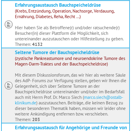
Erfahrungsaustausch Bauchspeicheldrüse
(Krebs, Entzündung, Operation, Nachsorge, Verdauung,
Ernährung, Diabetes, Reha, Recht ...)
Hier haben Sie als Betroffene(r) und/oder ratsuchende(r)
Besucher(in) dieser Plattform die Möglichkeit, sich
untereinander auszutauschen oder Hilfestellung zu geben.
Themen:
4132
Seltene Tumore der Bauchspeicheldrüse
(zystische Pankreastumore und neuroendokrine Tumore des
Magen-Darm-Traktes und der Bauchspeicheldrüse)
Mit diesem Diskussionsforum, das wir hier als weitere Säule
des AdP- Forums zur Verfügung stellen, geben wir Ihnen die
Gelegenheit, sich über Seltene Tumore an der
Bauchspeicheldrüse untereinander und/oder im Bedarfsfall
auch mit Herrn Prof. Dr. Marco Siech (
marco.siech@ostalb-
klinikum.de
) auszutauschen. Beiträge, die keinen Bezug zu
dieser besonderen Thematik haben, müssen wir leider ohne
weitere Ankündigung entfernen bzw. verschieben.
Themen:
203
Erfahrungsaustausch für Angehörige und Freunde von