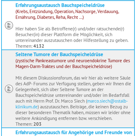
Erfahrungsaustausch Bauchspeicheldrüse
(Krebs, Entzündung, Operation, Nachsorge, Verdauung,
Ernährung, Diabetes, Reha, Recht ...)
Hier haben Sie als Betroffene(r) und/oder ratsuchende(r)
Besucher(in) dieser Plattform die Möglichkeit, sich
untereinander auszutauschen oder Hilfestellung zu geben.
Themen:
4132
Seltene Tumore der Bauchspeicheldrüse
(zystische Pankreastumore und neuroendokrine Tumore des
Magen-Darm-Traktes und der Bauchspeicheldrüse)
Mit diesem Diskussionsforum, das wir hier als weitere Säule
des AdP- Forums zur Verfügung stellen, geben wir Ihnen die
Gelegenheit, sich über Seltene Tumore an der
Bauchspeicheldrüse untereinander und/oder im Bedarfsfall
auch mit Herrn Prof. Dr. Marco Siech (
marco.siech@ostalb-
klinikum.de
) auszutauschen. Beiträge, die keinen Bezug zu
dieser besonderen Thematik haben, müssen wir leider ohne
weitere Ankündigung entfernen bzw. verschieben.
Themen:
203
Erfahrungsaustausch für Angehörige und Freunde von