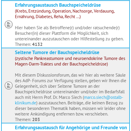
Erfahrungsaustausch Bauchspeicheldrüse
(Krebs, Entzündung, Operation, Nachsorge, Verdauung,
Ernährung, Diabetes, Reha, Recht ...)
Hier haben Sie als Betroffene(r) und/oder ratsuchende(r)
Besucher(in) dieser Plattform die Möglichkeit, sich
untereinander auszutauschen oder Hilfestellung zu geben.
Themen:
4132
Seltene Tumore der Bauchspeicheldrüse
(zystische Pankreastumore und neuroendokrine Tumore des
Magen-Darm-Traktes und der Bauchspeicheldrüse)
Mit diesem Diskussionsforum, das wir hier als weitere Säule
des AdP- Forums zur Verfügung stellen, geben wir Ihnen die
Gelegenheit, sich über Seltene Tumore an der
Bauchspeicheldrüse untereinander und/oder im Bedarfsfall
auch mit Herrn Prof. Dr. Marco Siech (
marco.siech@ostalb-
klinikum.de
) auszutauschen. Beiträge, die keinen Bezug zu
dieser besonderen Thematik haben, müssen wir leider ohne
weitere Ankündigung entfernen bzw. verschieben.
Themen:
203
Erfahrungsaustausch für Angehörige und Freunde von