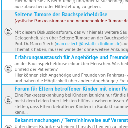
Hier haben Sie als Betroffene(r) und/oder ratsuchende(r) B
auszutauschen oder Hilfestellung zu geben.
Seltene Tumore der Bauchspeicheldrüse
(zystische Pankreastumore und neuroendokrine Tumore d
Mit diesem Diskussionsforum, das wir hier als weitere Sä
Gelegenheit, sich über Seltene Tumore an der Bauchspeic
Prof. Dr. Marco Siech (
marco.siech@ostalb-klinikum.de
) a
Thematik haben, müssen wir leider ohne weitere Ankündi
Erfahrungsaustausch für Angehörige und Freunde 
an der Bauchspeicheldrüse erkrankten Menschen. Was bed
Umfeld der Patienten?
Hier können sich Angehörige und Freunde von Pankreas- 
und haben die Möglichkeit über andere Angehörige / Freu
Forum für Eltern betroffener Kinder mit einer 
Eine Pankreaserkrankung bei Kindern ist nicht nur für die 
meist dem Leiden Ihrer Liebsten hilflos zusehen müssen. 
stellen, dass Eltern betroffener Kindern in Kontakt kom
kann...
Bekanntmachungen / Terminhinweise auf Verans
Unter dieser Rubrik erscheinen Threads (Themen) zu inte