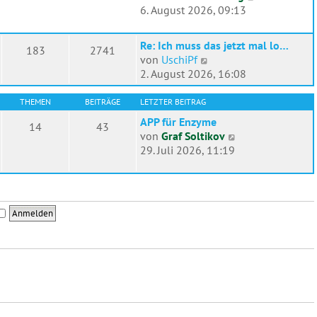
e
r
e
6. August 2026, 09:13
r
a
u
B
g
e
e
Re: Ich muss das jetzt mal lo…
183
2741
s
N
i
von
UschiPf
t
e
t
2. August 2026, 16:08
e
u
r
r
e
a
THEMEN
BEITRÄGE
LETZTER BEITRAG
B
s
g
APP für Enzyme
e
14
43
t
N
von
Graf Soltikov
i
e
e
29. Juli 2026, 11:19
t
r
u
r
B
e
a
e
s
g
i
t
t
e
r
r
a
B
g
e
i
t
r