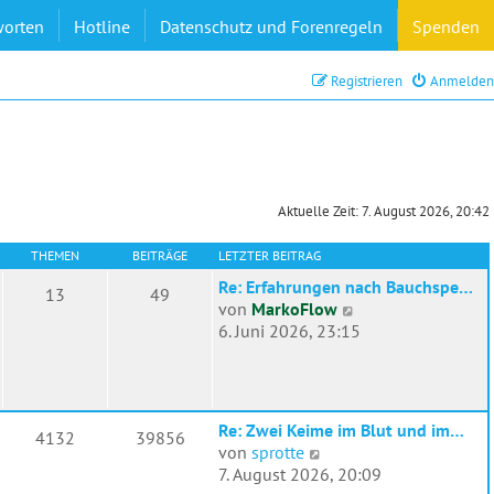
worten
Hotline
Datenschutz und Forenregeln
Spenden
Registrieren
Anmelden
Aktuelle Zeit: 7. August 2026, 20:42
THEMEN
BEITRÄGE
LETZTER BEITRAG
Re: Erfahrungen nach Bauchspe…
13
49
N
von
MarkoFlow
e
6. Juni 2026, 23:15
u
e
s
t
Re: Zwei Keime im Blut und im…
4132
39856
e
N
von
sprotte
r
e
7. August 2026, 20:09
B