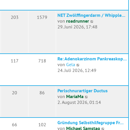
u
e
e
i
s
t
NET Zwölffingerdarm / Whipple…
203
1579
t
r
N
von
roadrunner
e
a
e
29. Juni 2026, 17:48
r
g
u
B
e
e
s
i
t
t
e
r
Re: Adenokarzinom Pankreaskop…
117
718
r
N
a
von
Gela
B
e
g
24. Juli 2026, 12:49
e
u
i
e
t
s
r
Perlschnurartiger Ductus
20
86
t
N
a
von
MariaMa
e
e
g
2. August 2026, 01:14
r
u
B
e
e
s
i
Gründung Selbsthilfegruppe Fr…
66
102
t
t
N
von
Michael Samstag