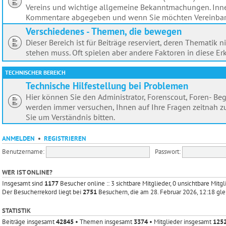
Vereins und wichtige allgemeine Bekanntmachungen. Inner
Kommentare abgegeben und wenn Sie möchten Vereinbaru
Verschiedenes - Themen, die bewegen
Dieser Bereich ist für Beiträge reserviert, deren Themat
stehen muss. Oft spielen aber andere Faktoren in diese Erk
TECHNISCHER BEREICH
Technische Hilfestellung bei Problemen
Hier können Sie den Administrator, Forenscout, Foren- Beg
werden immer versuchen, Ihnen auf Ihre Fragen zeitnah zu
Sie um Verständnis bitten.
ANMELDEN
•
REGISTRIEREN
Benutzername:
Passwort:
WER IST ONLINE?
Insgesamt sind
1177
Besucher online :: 3 sichtbare Mitglieder, 0 unsichtbare Mit
Der Besucherrekord liegt bei
2751
Besuchern, die am 28. Februar 2026, 12:18 gle
STATISTIK
Beiträge insgesamt
42845
• Themen insgesamt
3374
• Mitglieder insgesamt
125