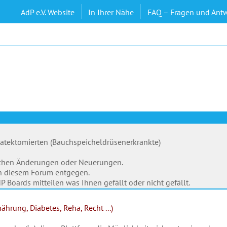
AdP e.V. Website
In Ihrer Nähe
FAQ – Fragen und Ant
eatektomierten (Bauchspeicheldrüsenerkrankte)
ischen Änderungen oder Neuerungen.
in diesem Forum entgegen.
 Boards mitteilen was Ihnen gefällt oder nicht gefällt.
hrung, Diabetes, Reha, Recht ...)