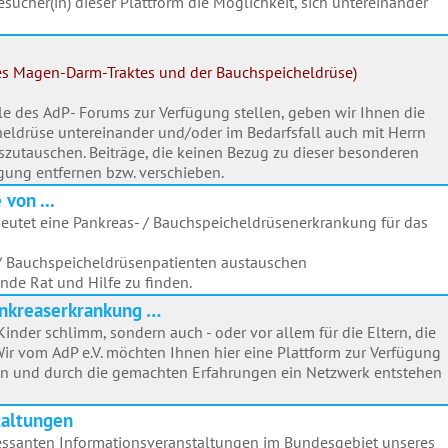
esucher(in) dieser Plattform die Möglichkeit, sich untereinander
es Magen-Darm-Traktes und der Bauchspeicheldrüse)
ule des AdP- Forums zur Verfügung stellen, geben wir Ihnen die
heldrüse untereinander und/oder im Bedarfsfall auch mit Herrn
uszutauschen. Beiträge, die keinen Bezug zu dieser besonderen
gung entfernen bzw. verschieben.
von ...
eutet eine Pankreas- / Bauchspeicheldrüsenerkrankung für das
/ Bauchspeicheldrüsenpatienten austauschen
nde Rat und Hilfe zu finden.
Pankreaserkrankung …
Kinder schlimm, sondern auch - oder vor allem für die Eltern, die
Wir vom AdP e.V. möchten Ihnen hier eine Plattform zur Verfügung
men und durch die gemachten Erfahrungen ein Netzwerk entstehen
taltungen
ressanten Informationsveranstaltungen im Bundesgebiet unseres