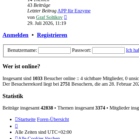
43
Beiträge
Letzter Beitrag
APP für Enzyme
Neuester
von
Graf Soltikov
Beitrag
29. Juli 2026, 11:19
Anmelden
•
Registrieren
Benutzername:
Passwort:
Ich ha
Wer ist online?
Insgesamt sind
1033
Besucher online :: 4 sichtbare Mitglieder, 0 uns
Der Besucherrekord liegt bei
2751
Besuchern, die am 28. Februar 2026
Statistik
Beiträge insgesamt
42838
• Themen insgesamt
3374
• Mitglieder ins
Startseite
Foren-Übersicht
Alle Zeiten sind
UTC+02:00
Alle Cookies löschen