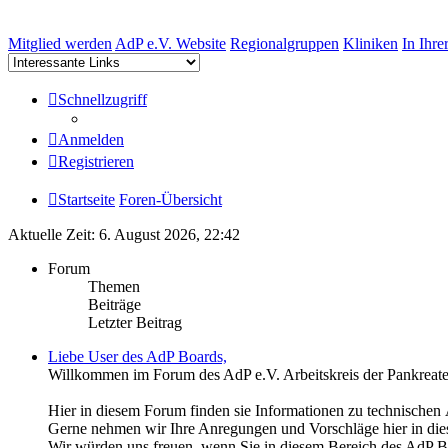
Mitglied werden
AdP e.V. Website
Regionalgruppen
Kliniken
In Ihre
Schnellzugriff
Anmelden
Registrieren
Startseite
Foren-Übersicht
Aktuelle Zeit: 6. August 2026, 22:42
Forum
Themen
Beiträge
Letzter Beitrag
Liebe User des AdP Boards,
Willkommen im Forum des AdP e.V. Arbeitskreis der Pankreate
Hier in diesem Forum finden sie Informationen zu technische
Gerne nehmen wir Ihre Anregungen und Vorschläge hier in di
Wir würden uns freuen, wenn Sie in diesem Bereich des AdP Boar