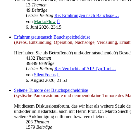
13
Themen
49
Beiträge
Letzter Beitrag
Re: Erfahrungen nach Bauchspe…
Neuester
von
MarkoFlow
Beitrag
6. Juni 2026, 23:15
Erfahrungsaustausch Bauchspeicheldrüse
(Krebs, Entzündung, Operation, Nachsorge, Verdauung, Ernähru
Hier haben Sie als Betroffene(r) und/oder ratsuchende(r) Besuch
4132
Themen
39849
Beiträge
Letzter Beitrag
Re: Verdacht auf AIP Typ 1 mi…
Neuester
von
SilentFocus
Beitrag
6. August 2026, 21:53
Seltene Tumore der Bauchspeicheldrüse
(zystische Pankreastumore und neuroendokrine Tumore des Ma
Mit diesem Diskussionsforum, das wir hier als weitere Säule d
und/oder im Bedarfsfall auch mit Herrn Prof. Dr. Marco Siech (
weitere Ankündigung entfernen bzw. verschieben.
203
Themen
1579
Beiträge