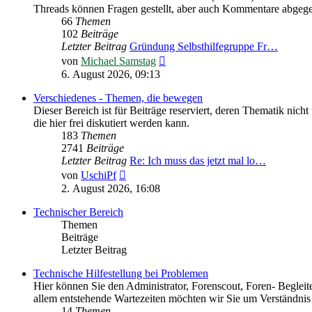
Threads können Fragen gestellt, aber auch Kommentare abgeg
66
Themen
102
Beiträge
Letzter Beitrag
Gründung Selbsthilfegruppe Fr…
Neuester
von
Michael Samstag
Beitrag
6. August 2026, 09:13
Verschiedenes - Themen, die bewegen
Dieser Bereich ist für Beiträge reserviert, deren Thematik nic
die hier frei diskutiert werden kann.
183
Themen
2741
Beiträge
Letzter Beitrag
Re: Ich muss das jetzt mal lo…
Neuester
von
UschiPf
Beitrag
2. August 2026, 16:08
Technischer Bereich
Themen
Beiträge
Letzter Beitrag
Technische Hilfestellung bei Problemen
Hier können Sie den Administrator, Forenscout, Foren- Begleit
allem entstehende Wartezeiten möchten wir Sie um Verständnis 
14
Themen