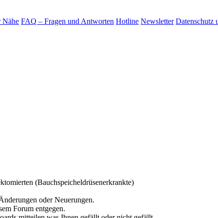
r Nähe
FAQ – Fragen und Antworten
Hotline
Newsletter
Datenschutz 
ktomierten (Bauchspeicheldrüsenerkrankte)
n Änderungen oder Neuerungen.
esem Forum entgegen.
ds mitteilen was Ihnen gefällt oder nicht gefällt.