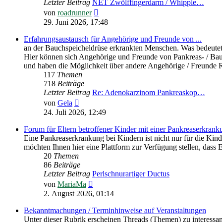
Letzter Beitrag
NET Zwölffingerdarm / Whipple…
Neuester
von
roadrunner
Beitrag
29. Juni 2026, 17:48
Erfahrungsaustausch für Angehörige und Freunde von ...
an der Bauchspeicheldrüse erkrankten Menschen. Was bedeutet
Hier können sich Angehörige und Freunde von Pankreas- / Bau
und haben die Möglichkeit über andere Angehörige / Freunde R
117
Themen
718
Beiträge
Letzter Beitrag
Re: Adenokarzinom Pankreaskop…
Neuester
von
Gela
Beitrag
24. Juli 2026, 12:49
Forum für Eltern betroffener Kinder mit einer Pankreaserkran
Eine Pankreaserkrankung bei Kindern ist nicht nur für die Kind
möchten Ihnen hier eine Plattform zur Verfügung stellen, dass
20
Themen
86
Beiträge
Letzter Beitrag
Perlschnurartiger Ductus
Neuester
von
MariaMa
Beitrag
2. August 2026, 01:14
Bekanntmachungen / Terminhinweise auf Veranstaltungen
Unter dieser Rubrik erscheinen Threads (Themen) zu interessa