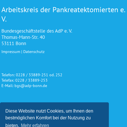
Arbeitskreis der Pankreatektomierten e.
V.
Bundesgeschäftstelle des AdP e. V.
Thomas-Mann-Str. 40
53111 Bonn
Impressum
|
Datenschutz
Telefon: 0228 / 33889-251 od. 252
Telefax: 0228 / 33889-253
E-Mail: bgs@adp-bonn.de
Wir danken für die freundliche
Diese Website nutzt Cookies, um Ihnen den
Unterstützung und Förderung
bestmöglichen Komfort bei der Nutzung zu
bieten.
Mehr erfahren