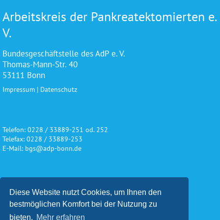
Arbeitskreis der Pankreatektomierten e.
V.
Bundesgeschäftstelle des AdP e. V.
Thomas-Mann-Str. 40
53111 Bonn
Impressum
|
Datenschutz
Telefon: 0228 / 33889-251 od. 252
Telefax: 0228 / 33889-253
E-Mail: bgs@adp-bonn.de
Wir danken für die freundliche
Diese Website nutzt Cookies, um Ihnen den
Unterstützung und Förderung
bestmöglichen Komfort bei der Nutzung zu
bieten.
Mehr erfahren