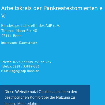
Arbeitskreis der Pankreatektomierten e.
V.
Bundesgeschäftstelle des AdP e. V.
Thomas-Mann-Str. 40
53111 Bonn
Impressum
|
Datenschutz
Telefon: 0228 / 33889-251 od. 252
Telefax: 0228 / 33889-253
E-Mail: bgs@adp-bonn.de
Wir danken für die freundliche
Diese Website nutzt Cookies, um Ihnen den
Unterstützung und Förderung
bestmöglichen Komfort bei der Nutzung zu
bieten.
Mehr erfahren