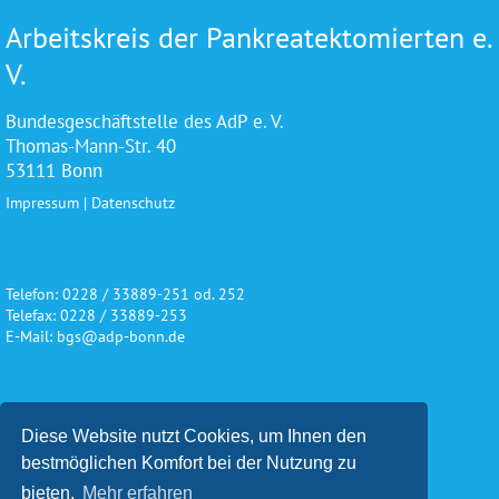
Arbeitskreis der Pankreatektomierten e.
V.
Bundesgeschäftstelle des AdP e. V.
Thomas-Mann-Str. 40
53111 Bonn
Impressum
|
Datenschutz
Telefon: 0228 / 33889-251 od. 252
Telefax: 0228 / 33889-253
E-Mail: bgs@adp-bonn.de
Wir danken für die freundliche
Diese Website nutzt Cookies, um Ihnen den
Unterstützung und Förderung
bestmöglichen Komfort bei der Nutzung zu
bieten.
Mehr erfahren