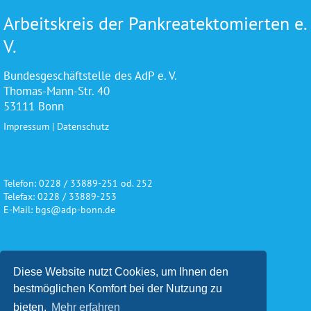
Arbeitskreis der Pankreatektomierten e.
V.
Bundesgeschäftstelle des AdP e. V.
Thomas-Mann-Str. 40
53111 Bonn
Impressum
|
Datenschutz
Telefon: 0228 / 33889-251 od. 252
Telefax: 0228 / 33889-253
E-Mail: bgs@adp-bonn.de
Wir danken für die freundliche
Diese Website nutzt Cookies, um Ihnen den
Unterstützung und Förderung
bestmöglichen Komfort bei der Nutzung zu
bieten.
Mehr erfahren