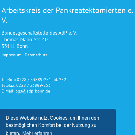
Arbeitskreis der Pankreatektomierten e.
V.
Bundesgeschäftstelle des AdP e. V.
Thomas-Mann-Str. 40
53111 Bonn
Impressum
|
Datenschutz
Telefon: 0228 / 33889-251 od. 252
Telefax: 0228 / 33889-253
E-Mail: bgs@adp-bonn.de
Wir danken für die freundliche
Diese Website nutzt Cookies, um Ihnen den
Unterstützung und Förderung
bestmöglichen Komfort bei der Nutzung zu
bieten.
Mehr erfahren