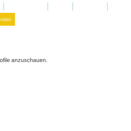
Regionalgruppen
Kliniken
In Ihrer Nähe
FAQ – Fr
enden
rofile anzuschauen.