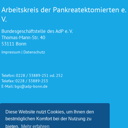
Arbeitskreis der Pankreatektomierten e.
V.
Bundesgeschäftstelle des AdP e. V.
Thomas-Mann-Str. 40
53111 Bonn
Impressum
|
Datenschutz
Telefon: 0228 / 33889-251 od. 252
Telefax: 0228 / 33889-253
E-Mail: bgs@adp-bonn.de
Wir danken für die freundliche
Diese Website nutzt Cookies, um Ihnen den
Unterstützung und Förderung
bestmöglichen Komfort bei der Nutzung zu
bieten.
Mehr erfahren