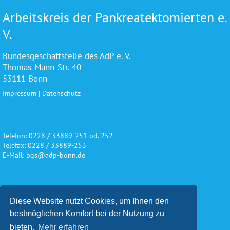
Arbeitskreis der Pankreatektomierten e.
V.
Bundesgeschäftstelle des AdP e. V.
Thomas-Mann-Str. 40
53111 Bonn
Impressum
|
Datenschutz
Telefon: 0228 / 33889-251 od. 252
Telefax: 0228 / 33889-253
E-Mail: bgs@adp-bonn.de
Wir danken für die freundliche
Diese Website nutzt Cookies, um Ihnen den
Unterstützung und Förderung
bestmöglichen Komfort bei der Nutzung zu
bieten.
Mehr erfahren