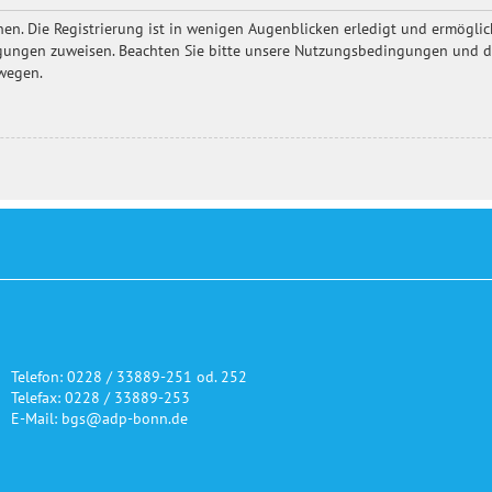
en. Die Registrierung ist in wenigen Augenblicken erledigt und ermöglich
igungen zuweisen. Beachten Sie bitte unsere Nutzungsbedingungen und die
ewegen.
Telefon: 0228 / 33889-251 od. 252
Telefax: 0228 / 33889-253
E-Mail: bgs@adp-bonn.de