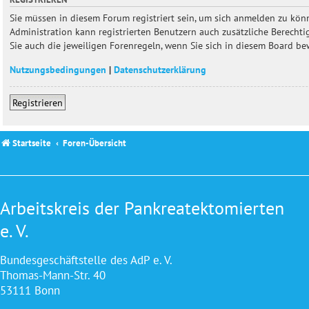
Sie müssen in diesem Forum registriert sein, um sich anmelden zu könn
Administration kann registrierten Benutzern auch zusätzliche Berecht
Sie auch die jeweiligen Forenregeln, wenn Sie sich in diesem Board b
Nutzungsbedingungen
|
Datenschutzerklärung
Registrieren
Startseite
Foren-Übersicht
Arbeitskreis der Pankreatektomierten
e. V.
Bundesgeschäftstelle des AdP e. V.
Thomas-Mann-Str. 40
53111 Bonn