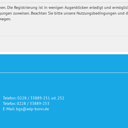
en. Die Registrierung ist in wenigen Augenblicken erledigt und ermöglich
igungen zuweisen. Beachten Sie bitte unsere Nutzungsbedingungen und die
ewegen.
Telefon: 0228 / 33889-251 od. 252
Telefax: 0228 / 33889-253
E-Mail: bgs@adp-bonn.de