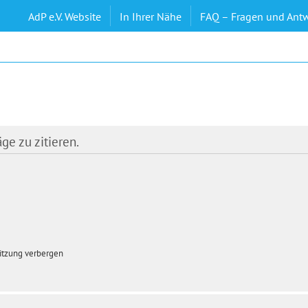
AdP e.V. Website
In Ihrer Nähe
FAQ – Fragen und Ant
e zu zitieren.
itzung verbergen