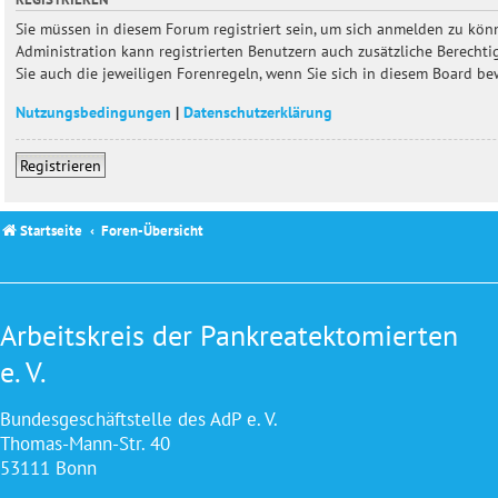
Sie müssen in diesem Forum registriert sein, um sich anmelden zu könn
Administration kann registrierten Benutzern auch zusätzliche Berecht
Sie auch die jeweiligen Forenregeln, wenn Sie sich in diesem Board b
Nutzungsbedingungen
|
Datenschutzerklärung
Registrieren
Startseite
Foren-Übersicht
Arbeitskreis der Pankreatektomierten
e. V.
Bundesgeschäftstelle des AdP e. V.
Thomas-Mann-Str. 40
53111 Bonn