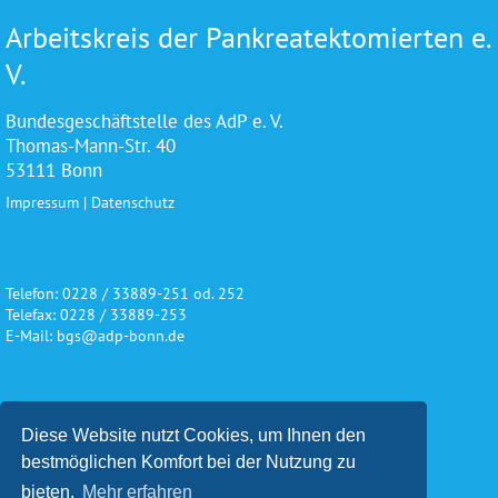
Arbeitskreis der Pankreatektomierten e.
V.
Bundesgeschäftstelle des AdP e. V.
Thomas-Mann-Str. 40
53111 Bonn
Impressum
|
Datenschutz
Telefon: 0228 / 33889-251 od. 252
Telefax: 0228 / 33889-253
E-Mail: bgs@adp-bonn.de
Wir danken für die freundliche
Diese Website nutzt Cookies, um Ihnen den
Unterstützung und Förderung
bestmöglichen Komfort bei der Nutzung zu
bieten.
Mehr erfahren