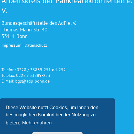
Arbeitskreis der Pankreatektomierten e.
V.
Bundesgeschäftstelle des AdP e. V.
Thomas-Mann-Str. 40
53111 Bonn
Impressum
|
Datenschutz
Telefon: 0228 / 33889-251 od. 252
Telefax: 0228 / 33889-253
E-Mail: bgs@adp-bonn.de
Wir danken für die freundliche
Diese Website nutzt Cookies, um Ihnen den
Unterstützung und Förderung
bestmöglichen Komfort bei der Nutzung zu
bieten.
Mehr erfahren