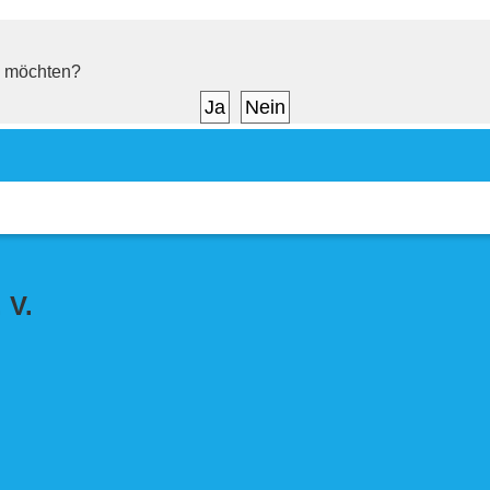
en möchten?
 V.