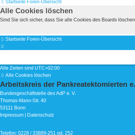
Startseite
Foren-Übersicht
Alle Cookies löschen
Sind Sie sich sicher, dass Sie alle Cookies des Boards lösch
Startseite
Foren-Übersicht
Alle Zeiten sind
UTC+02:00
Alle Cookies löschen
Alle Zeiten sind
UTC+02:00
Alle Cookies löschen
Arbeitskreis der Pankreatektomierten e.
Bundesgeschäftstelle des AdP e. V.
Thomas-Mann-Str. 40
53111 Bonn
Impressum
|
Datenschutz
Telefon: 0228 / 33889-251 od. 252