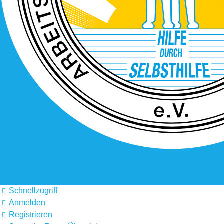
AdP e.V. Website
In Ihrer Nähe
FAQ – Fragen und Antworten
Hotline
Datenschutz und Forenre
Schnellzugriff
Anmelden
Registrieren