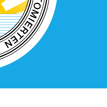
geln
Spenden