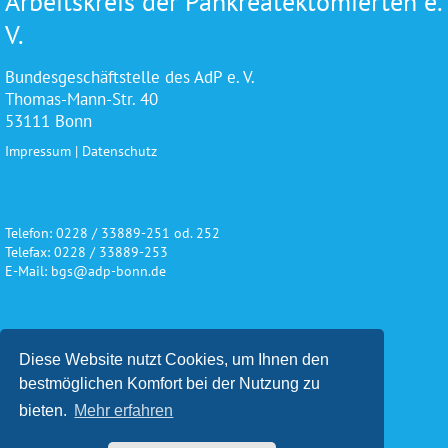
Arbeitskreis der Pankreatektomierten e.
V.
Bundesgeschäftstelle des AdP e. V.
Thomas-Mann-Str. 40
53111 Bonn
Impressum
|
Datenschutz
Telefon: 0228 / 33889-251 od. 252
Telefax: 0228 / 33889-253
E-Mail: bgs@adp-bonn.de
Wir danken für die freundliche
Diese Website nutzt Cookies, um Ihnen den
Unterstützung und Förderung
bestmöglichen Komfort bei der Nutzung zu
bieten.
Mehr erfahren