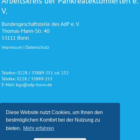
Arbeitskreis der Pankreatektomierten e.
V.
Bundesgeschäftstelle des AdP e. V.
Thomas-Mann-Str. 40
53111 Bonn
Impressum
|
Datenschutz
Telefon: 0228 / 33889-251 od. 252
Telefax: 0228 / 33889-253
E-Mail: bgs@adp-bonn.de
Wir danken für die freundliche
Diese Website nutzt Cookies, um Ihnen den
Unterstützung und Förderung
bestmöglichen Komfort bei der Nutzung zu
bieten.
Mehr erfahren