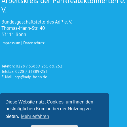
Arbeitskreis der Pankreatektomierten e.
V.
Bundesgeschäftstelle des AdP e. V.
Thomas-Mann-Str. 40
53111 Bonn
Impressum
|
Datenschutz
Telefon: 0228 / 33889-251 od. 252
Telefax: 0228 / 33889-253
E-Mail: bgs@adp-bonn.de
Wir danken für die freundliche
Diese Website nutzt Cookies, um Ihnen den
Unterstützung und Förderung
bestmöglichen Komfort bei der Nutzung zu
bieten.
Mehr erfahren