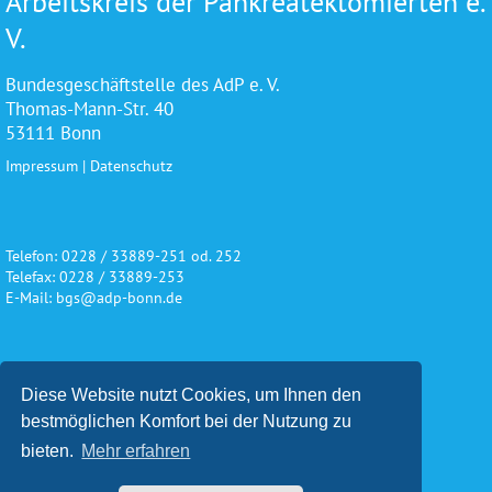
Arbeitskreis der Pankreatektomierten e.
V.
Bundesgeschäftstelle des AdP e. V.
Thomas-Mann-Str. 40
53111 Bonn
Impressum
|
Datenschutz
Telefon: 0228 / 33889-251 od. 252
Telefax: 0228 / 33889-253
E-Mail: bgs@adp-bonn.de
Wir danken für die freundliche
Diese Website nutzt Cookies, um Ihnen den
Unterstützung und Förderung
bestmöglichen Komfort bei der Nutzung zu
bieten.
Mehr erfahren