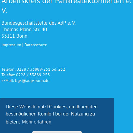
Arbeitskreis der Pankreatektomierten e.
V.
Bundesgeschäftstelle des AdP e. V.
Thomas-Mann-Str. 40
53111 Bonn
Impressum
|
Datenschutz
Telefon: 0228 / 33889-251 od. 252
Telefax: 0228 / 33889-253
E-Mail: bgs@adp-bonn.de
Wir danken für die freundliche
Diese Website nutzt Cookies, um Ihnen den
Unterstützung und Förderung
bestmöglichen Komfort bei der Nutzung zu
bieten.
Mehr erfahren