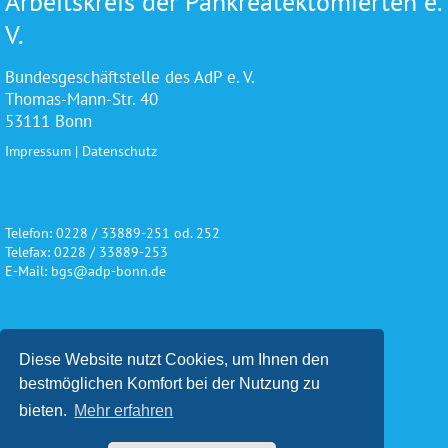
Arbeitskreis der Pankreatektomierten e.
V.
Bundesgeschäftstelle des AdP e. V.
Thomas-Mann-Str. 40
53111 Bonn
Impressum
|
Datenschutz
Telefon: 0228 / 33889-251 od. 252
Telefax: 0228 / 33889-253
E-Mail: bgs@adp-bonn.de
Wir danken für die freundliche
Diese Website nutzt Cookies, um Ihnen den
Unterstützung und Förderung
bestmöglichen Komfort bei der Nutzung zu
bieten.
Mehr erfahren