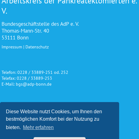
Arbeitskreis der Pankreatektomierten e.
V.
Bundesgeschäftstelle des AdP e. V.
Thomas-Mann-Str. 40
53111 Bonn
Impressum
|
Datenschutz
Telefon: 0228 / 33889-251 od. 252
Telefax: 0228 / 33889-253
E-Mail: bgs@adp-bonn.de
Wir danken für die freundliche
Diese Website nutzt Cookies, um Ihnen den
Unterstützung und Förderung
bestmöglichen Komfort bei der Nutzung zu
bieten.
Mehr erfahren