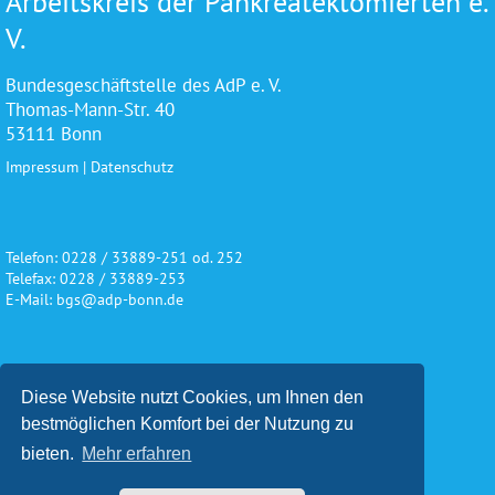
Arbeitskreis der Pankreatektomierten e.
V.
Bundesgeschäftstelle des AdP e. V.
Thomas-Mann-Str. 40
53111 Bonn
Impressum
|
Datenschutz
Telefon: 0228 / 33889-251 od. 252
Telefax: 0228 / 33889-253
E-Mail: bgs@adp-bonn.de
Wir danken für die freundliche
Diese Website nutzt Cookies, um Ihnen den
Unterstützung und Förderung
bestmöglichen Komfort bei der Nutzung zu
bieten.
Mehr erfahren