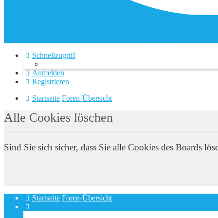
AdP e.V. Website
In Ihrer Nähe
FAQ – Fragen und Antworten
Hotline
Datenschutz und Forenregeln
Schnellzugriff
Anmelden
Registrieren
Startseite
Foren-Übersicht
Alle Cookies löschen
Sind Sie sich sicher, dass Sie alle Cookies des Boards l
Startseite
Foren-Übersicht
Alle Zeiten sind
UTC+02:00