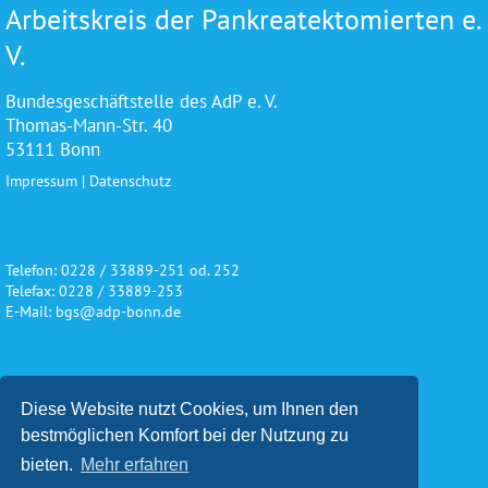
Arbeitskreis der Pankreatektomierten e.
V.
Bundesgeschäftstelle des AdP e. V.
Thomas-Mann-Str. 40
53111 Bonn
Impressum
|
Datenschutz
Telefon: 0228 / 33889-251 od. 252
Telefax: 0228 / 33889-253
E-Mail: bgs@adp-bonn.de
Wir danken für die freundliche
Diese Website nutzt Cookies, um Ihnen den
Unterstützung und Förderung
bestmöglichen Komfort bei der Nutzung zu
bieten.
Mehr erfahren