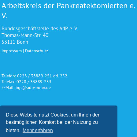
Arbeitskreis der Pankreatektomierten e.
V.
Bundesgeschäftstelle des AdP e. V.
Thomas-Mann-Str. 40
53111 Bonn
Impressum
|
Datenschutz
Telefon: 0228 / 33889-251 od. 252
Telefax: 0228 / 33889-253
E-Mail: bgs@adp-bonn.de
Wir danken für die freundliche
Diese Website nutzt Cookies, um Ihnen den
Unterstützung und Förderung
bestmöglichen Komfort bei der Nutzung zu
bieten.
Mehr erfahren