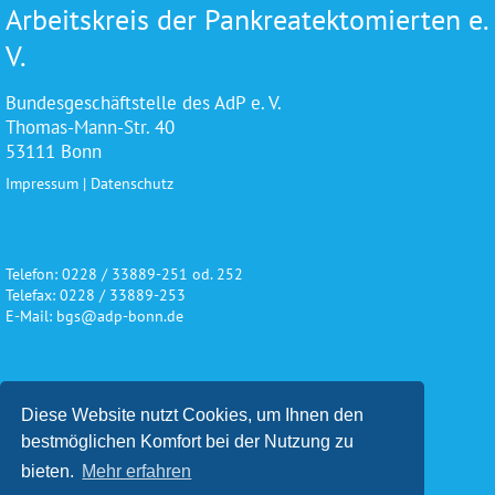
Arbeitskreis der Pankreatektomierten e.
V.
Bundesgeschäftstelle des AdP e. V.
Thomas-Mann-Str. 40
53111 Bonn
Impressum
|
Datenschutz
Telefon: 0228 / 33889-251 od. 252
Telefax: 0228 / 33889-253
E-Mail: bgs@adp-bonn.de
Wir danken für die freundliche
Diese Website nutzt Cookies, um Ihnen den
Unterstützung und Förderung
bestmöglichen Komfort bei der Nutzung zu
bieten.
Mehr erfahren