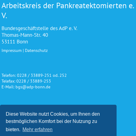
Arbeitskreis der Pankreatektomierten e.
V.
Bundesgeschäftstelle des AdP e. V.
Thomas-Mann-Str. 40
53111 Bonn
Impressum
|
Datenschutz
Telefon: 0228 / 33889-251 od. 252
Telefax: 0228 / 33889-253
E-Mail: bgs@adp-bonn.de
Wir danken für die freundliche
Diese Website nutzt Cookies, um Ihnen den
Unterstützung und Förderung
bestmöglichen Komfort bei der Nutzung zu
bieten.
Mehr erfahren