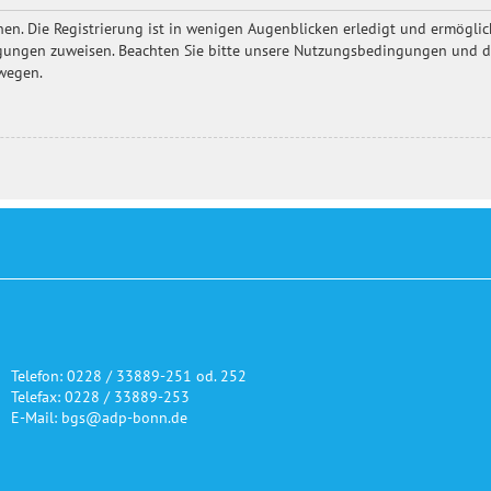
en. Die Registrierung ist in wenigen Augenblicken erledigt und ermöglich
igungen zuweisen. Beachten Sie bitte unsere Nutzungsbedingungen und die
ewegen.
Telefon: 0228 / 33889-251 od. 252
Telefax: 0228 / 33889-253
E-Mail: bgs@adp-bonn.de