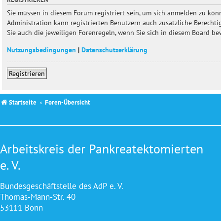
Sie müssen in diesem Forum registriert sein, um sich anmelden zu könn
Administration kann registrierten Benutzern auch zusätzliche Berecht
Sie auch die jeweiligen Forenregeln, wenn Sie sich in diesem Board b
Nutzungsbedingungen
|
Datenschutzerklärung
Registrieren
Startseite
Foren-Übersicht
Arbeitskreis der Pankreatektomierten
e. V.
Bundesgeschäftstelle des AdP e. V.
Thomas-Mann-Str. 40
53111 Bonn