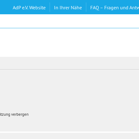
AdP e.V. Website
In Ihrer Nähe
FAQ – Fragen und Ant
itzung verbergen