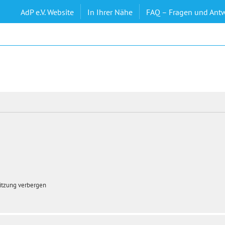
AdP e.V. Website
In Ihrer Nähe
FAQ – Fragen und Ant
itzung verbergen