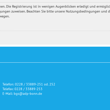
en. Die Registrierung ist in wenigen Augenblicken erledigt und ermöglich
igungen zuweisen. Beachten Sie bitte unsere Nutzungsbedingungen und die
ewegen.
Telefon: 0228 / 33889-251 od. 252
Telefax: 0228 / 33889-253
E-Mail: bgs@adp-bonn.de