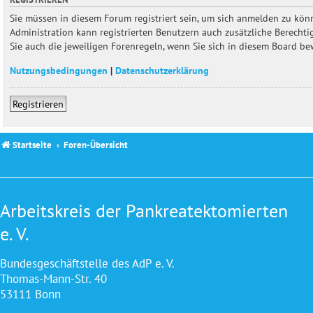
Sie müssen in diesem Forum registriert sein, um sich anmelden zu könn
Administration kann registrierten Benutzern auch zusätzliche Berecht
Sie auch die jeweiligen Forenregeln, wenn Sie sich in diesem Board b
Nutzungsbedingungen
|
Datenschutzerklärung
Registrieren
Startseite
Foren-Übersicht
Arbeitskreis der Pankreatektomierten
e. V.
Bundesgeschäftstelle des AdP e. V.
Thomas-Mann-Str. 40
53111 Bonn