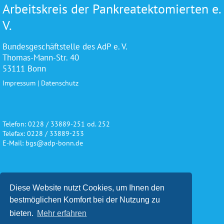
Arbeitskreis der Pankreatektomierten e.
V.
Bundesgeschäftstelle des AdP e. V.
Thomas-Mann-Str. 40
53111 Bonn
Impressum
|
Datenschutz
Telefon: 0228 / 33889-251 od. 252
Telefax: 0228 / 33889-253
E-Mail: bgs@adp-bonn.de
Wir danken für die freundliche
Diese Website nutzt Cookies, um Ihnen den
Unterstützung und Förderung
bestmöglichen Komfort bei der Nutzung zu
bieten.
Mehr erfahren