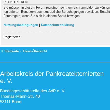
REGISTRIEREN
Sie müssen in diesem Forum registriert sein, um sich anmelden zu können. 
registrierten Benutzern auch zusätzliche Berechtigungen zuweisen. Beacht
Forenregeln, wenn Sie sich in diesem Board bewegen.
Nutzungsbedingungen
|
Datenschutzerklärung
Registrieren
Startseite
Foren-Übersicht
Arbeitskreis der Pankreatektomierten
e. V.
Bundesgeschäftstelle des AdP e. V.
Thomas-Mann-Str. 40
53111 Bonn