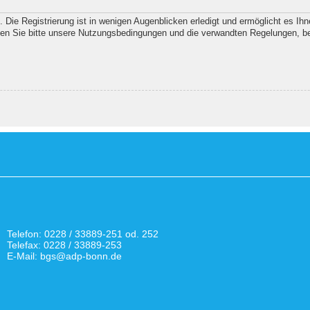
Die Registrierung ist in wenigen Augenblicken erledigt und ermöglicht es Ihn
en Sie bitte unsere Nutzungsbedingungen und die verwandten Regelungen, bevor
Telefon: 0228 / 33889-251 od. 252
Telefax: 0228 / 33889-253
E-Mail: bgs@adp-bonn.de