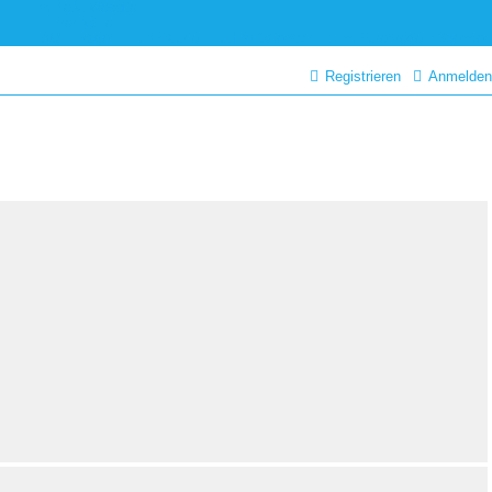
AdP e.V. Website
In Ihrer Nähe
FAQ – Fragen und Antworten
Hotline
Datenschutz und Forenregeln
Spenden
Registrieren
Anmelden