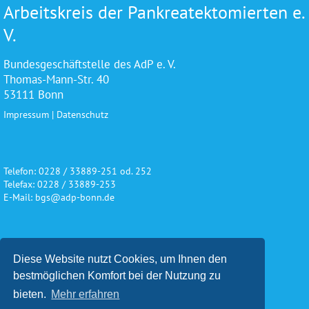
Arbeitskreis der Pankreatektomierten e.
V.
Bundesgeschäftstelle des AdP e. V.
Thomas-Mann-Str. 40
53111 Bonn
Impressum
|
Datenschutz
Telefon: 0228 / 33889-251 od. 252
Telefax: 0228 / 33889-253
E-Mail: bgs@adp-bonn.de
Wir danken für die freundliche
Diese Website nutzt Cookies, um Ihnen den
Unterstützung und Förderung
bestmöglichen Komfort bei der Nutzung zu
bieten.
Mehr erfahren