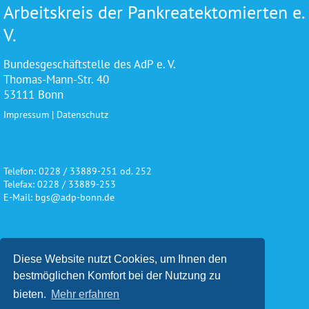
Arbeitskreis der Pankreatektomierten e.
V.
Bundesgeschäftstelle des AdP e. V.
Thomas-Mann-Str. 40
53111 Bonn
Impressum
|
Datenschutz
Telefon: 0228 / 33889-251 od. 252
Telefax: 0228 / 33889-253
E-Mail: bgs@adp-bonn.de
Wir danken für die freundliche
Diese Website nutzt Cookies, um Ihnen den
Unterstützung und Förderung
bestmöglichen Komfort bei der Nutzung zu
bieten.
Mehr erfahren