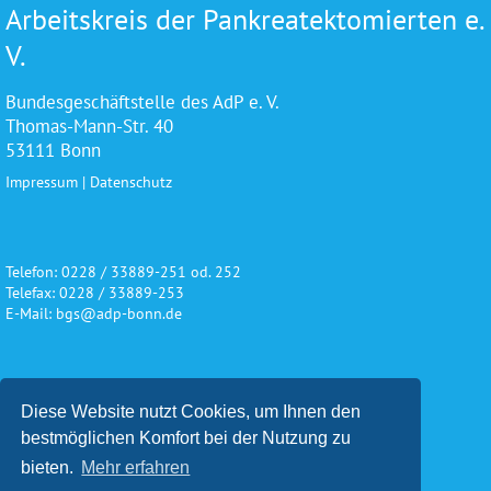
Arbeitskreis der Pankreatektomierten e.
V.
Bundesgeschäftstelle des AdP e. V.
Thomas-Mann-Str. 40
53111 Bonn
Impressum
|
Datenschutz
Telefon: 0228 / 33889-251 od. 252
Telefax: 0228 / 33889-253
E-Mail: bgs@adp-bonn.de
Wir danken für die freundliche
Diese Website nutzt Cookies, um Ihnen den
Unterstützung und Förderung
bestmöglichen Komfort bei der Nutzung zu
bieten.
Mehr erfahren