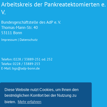
Arbeitskreis der Pankreatektomierten e.
V.
Bundesgeschäftstelle des AdP e. V.
Thomas-Mann-Str. 40
53111 Bonn
Impressum
|
Datenschutz
Telefon: 0228 / 33889-251 od. 252
Telefax: 0228 / 33889-253
E-Mail: bgs@adp-bonn.de
Wir danken für die freundliche
Diese Website nutzt Cookies, um Ihnen den
Unterstützung und Förderung
bestmöglichen Komfort bei der Nutzung zu
bieten.
Mehr erfahren