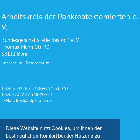
Arbeitskreis der Pankreatektomierten e.
V.
Bundesgeschäftstelle des AdP e. V.
Thomas-Mann-Str. 40
53111 Bonn
Impressum
|
Datenschutz
Telefon: 0228 / 33889-251 od. 252
Telefax: 0228 / 33889-253
E-Mail: bgs@adp-bonn.de
Wir danken für die freundliche
Diese Website nutzt Cookies, um Ihnen den
Unterstützung und Förderung
bestmöglichen Komfort bei der Nutzung zu