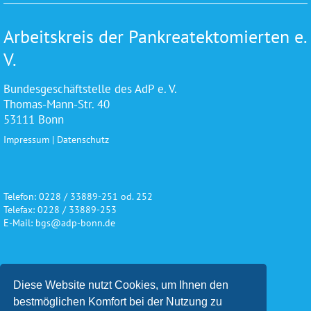
Arbeitskreis der Pankreatektomierten e.
V.
Bundesgeschäftstelle des AdP e. V.
Thomas-Mann-Str. 40
53111 Bonn
Impressum
|
Datenschutz
Telefon: 0228 / 33889-251 od. 252
Telefax: 0228 / 33889-253
E-Mail: bgs@adp-bonn.de
Wir danken für die freundliche
Diese Website nutzt Cookies, um Ihnen den
Unterstützung und Förderung
bestmöglichen Komfort bei der Nutzung zu