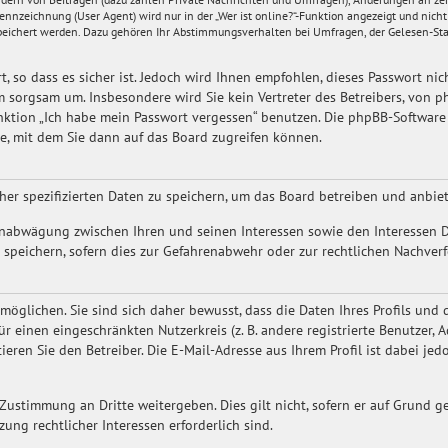
nzeichnung (User Agent) wird nur in der „Wer ist online?“-Funktion angezeigt und nicht
peichert werden. Dazu gehören Ihr Abstimmungsverhalten bei Umfragen, der Gelesen-Stat
, so dass es sicher ist. Jedoch wird Ihnen empfohlen, dieses Passwort nic
m sorgsam um. Insbesondere wird Sie kein Vertreter des Betreibers, von p
Funktion „Ich habe mein Passwort vergessen“ benutzen. Die phpBB-Softwar
e, mit dem Sie dann auf das Board zugreifen können.
er spezifizierten Daten zu speichern, um das Board betreiben und anbie
senabwägung zwischen Ihren und seinen Interessen sowie den Interessen D
peichern, sofern dies zur Gefahrenabwehr oder zur rechtlichen Nachverf
öglichen. Sie sind sich daher bewusst, dass die Daten Ihres Profils und 
ür einen eingeschränkten Nutzerkreis (z. B. andere registrierte Benutzer, 
ren Sie den Betreiber. Die E-Mail-Adresse aus Ihrem Profil ist dabei je
ustimmung an Dritte weitergeben. Dies gilt nicht, sofern er auf Grund ge
ung rechtlicher Interessen erforderlich sind.