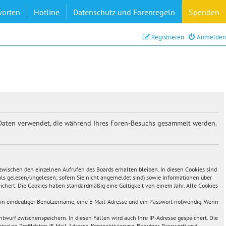
worten
Hotline
Datenschutz und Forenregeln
Spenden
Registrieren
Anmelden
ie Daten verwendet, die während Ihres Foren-Besuchs gesammelt werden.
 zwischen den einzelnen Aufrufen des Boards erhalten bleiben. In diesen Cookies sind
 als gelesen/ungelesen; sofern Sie nicht angemeldet sind) sowie Informationen über
ichert. Die Cookies haben standardmäßig eine Gültigkeit von einem Jahr. Alle Cookies
s ein eindeutiger Benutzername, eine E-Mail-Adresse und ein Passwort notwendig. Wenn
ntwurf zwischenspeichern. In diesen Fällen wird auch Ihre IP-Adresse gespeichert. Die
ralen Profildaten (E-Mail-Adresse, Kontoaktivierung, Benutzer-Passwort) und