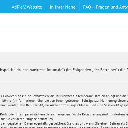
AdP e.V. Website
In Ihrer Nähe
FAQ – Fragen und Ant
auchspeicheldruese-pankreas-forum.de“) (im Folgenden „der Betreiber“) d
 Cookies sind kleine Textdateien, die Ihr Browser als temporäre Dateien ablegt und die
en können), Informationen über die von Ihnen gelesenen Beiträge (zur Markierung dieser
rner werden Ihre Benutzer-ID, ein Authentifizierungsschlüssel und eine Session-ID gespe
em Profil oder Ihrem persönlichem Bereich angeben. Für die Registrierung sind mindesten
für Sie vor deren Eingabe ersichtlich.
rt eingegebenen Daten ebenfalls gespeichert. Gleiches gilt, wenn Sie einen Beitrag als E
ndern von Beiträgen (dazu zählen Private Nachrichten und Umfragen), Änderungen an zent