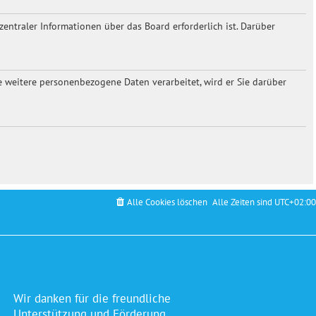
entraler Informationen über das Board erforderlich ist. Darüber
re weitere personenbezogene Daten verarbeitet, wird er Sie darüber
Alle Cookies löschen
Alle Zeiten sind
UTC+02:00
Wir danken für die freundliche
Unterstützung und Förderung