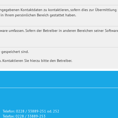
ngegebenen Kontaktdaten zu kontaktieren, sofern dies zur Übermittlung z
 in Ihrem persönlichen Bereich gestattet haben.
ftware umfassen. Sofern der Betreiber in anderen Bereichen seiner Softwa
 gespeichert sind.
 Kontaktieren Sie hierzu bitte den Betreiber.
Telefon: 0228 / 33889-251 od. 252
Telefax: 0228 / 33889-253