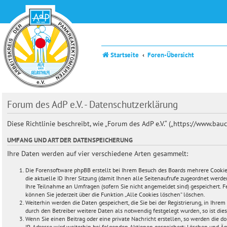
Startseite
Foren-Übersicht
Forum des AdP e.V. - Datenschutzerklärung
Diese Richtlinie beschreibt, wie „Forum des AdP e.V.“ („https://www.b
UMFANG UND ART DER DATENSPEICHERUNG
Ihre Daten werden auf vier verschiedene Arten gesammelt:
Die Forensoftware phpBB erstellt bei Ihrem Besuch des Boards mehrere Cookies.
die aktuelle ID Ihrer Sitzung (damit Ihnen alle Seitenaufrufe zugeordnet werd
Ihre Teilnahme an Umfragen (sofern Sie nicht angemeldet sind) gespeichert. Fe
können Sie jederzeit über die Funktion „Alle Cookies löschen“ löschen.
Weiterhin werden die Daten gespeichert, die Sie bei der Registrierung, in Ihr
durch den Betreiber weitere Daten als notwendig festgelegt wurden, so ist dies 
Wenn Sie einen Beitrag oder eine private Nachricht erstellen, so werden die do
IP-Adresse wird weiterhin bei folgenden Aktionen gespeichert: Löschen und Ä