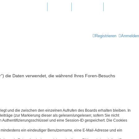
agen und Antworten
Hotline
Newsletter
Registrieren
Anmelden
er“) die Daten verwendet, die während Ihres Foren-Besuchs
legt und die zwischen den einzelnen Aufrufen des Boards erhalten bleiben. In
eiträge (zur Markierung dieser als gelesen/ungelesen; sofern Sie nicht
n Authentifizierungsschlüssel und eine Session-ID gespeichert. Die Cookies
nd mindestens ein eindeutiger Benutzername, eine E-Mail-Adresse und ein