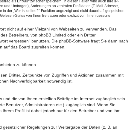
eitrag als Entwurf zwischenspeichern. In diesen Fällen wird auch Ihre IP-
ten und Umfragen), Änderungen an zentralen Profildaten (E-Mail-Adresse,
n der „Wer ist online?“-Funktion angezeigt und nicht dauerhaft gespeichert.
elesen-Status von Ihren Beiträgen oder explizit von Ihnen gesetzte
wort nicht auf einer Vielzahl von Webseiten zu verwenden. Das
des Betreibers, von phpBB Limited oder ein Dritter
swort vergessen“ benutzen. Die phpBB-Software fragt Sie dann nach
n auf das Board zugreifen können.
anbieten zu können.
sen Dritter, Zeitpunkte von Zugriffen und Aktionen zusammen mit
chen Nachverfolgbarkeit notwendig ist.
 und die von Ihnen erstellten Beiträge im Internet zugänglich sein
rte Benutzer, Administratoren etc.) zugänglich sind. Wenn Sie
hrem Profil ist dabei jedoch nur für den Betreiber und von ihm
nd gesetzlicher Regelungen zur Weitergabe der Daten (z. B. an