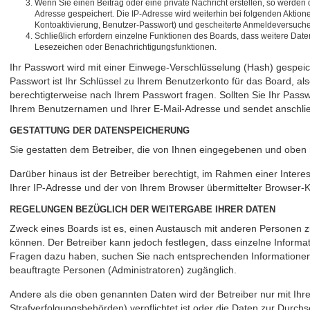
Wenn Sie einen Beitrag oder eine private Nachricht erstellen, so werden 
Adresse gespeichert. Die IP-Adresse wird weiterhin bei folgenden Aktio
Kontoaktivierung, Benutzer-Passwort) und gescheiterte Anmeldeversuche. 
Schließlich erfordern einzelne Funktionen des Boards, dass weitere Dat
Lesezeichen oder Benachrichtigungsfunktionen.
Ihr Passwort wird mit einer Einwege-Verschlüsselung (Hash) gespeic
Passwort ist Ihr Schlüssel zu Ihrem Benutzerkonto für das Board, al
berechtigterweise nach Ihrem Passwort fragen. Sollten Sie Ihr Pas
Ihrem Benutzernamen und Ihrer E-Mail-Adresse und sendet anschlie
GESTATTUNG DER DATENSPEICHERUNG
Sie gestatten dem Betreiber, die von Ihnen eingegebenen und oben 
Darüber hinaus ist der Betreiber berechtigt, im Rahmen einer Inter
Ihrer IP-Adresse und der von Ihrem Browser übermittelter Browser-K
REGELUNGEN BEZÜGLICH DER WEITERGABE IHRER DATEN
Zweck eines Boards ist es, einen Austausch mit anderen Personen zu 
können. Der Betreiber kann jedoch festlegen, dass einzelne Informati
Fragen dazu haben, suchen Sie nach entsprechenden Informationen im
beauftragte Personen (Administratoren) zugänglich.
Andere als die oben genannten Daten wird der Betreiber nur mit Ihre
Strafverfolgungsbehörden) verpflichtet ist oder die Daten zur Durchse