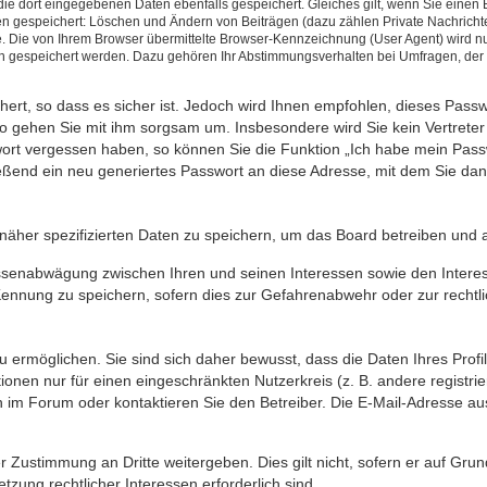
die dort eingegebenen Daten ebenfalls gespeichert. Gleiches gilt, wenn Sie einen B
nen gespeichert: Löschen und Ändern von Beiträgen (dazu zählen Private Nachrich
Die von Ihrem Browser übermittelte Browser-Kennzeichnung (User Agent) wird nur i
en gespeichert werden. Dazu gehören Ihr Abstimmungsverhalten bei Umfragen, der G
hert, so dass es sicher ist. Jedoch wird Ihnen empfohlen, dieses Pass
so gehen Sie mit ihm sorgsam um. Insbesondere wird Sie kein Vertreter 
swort vergessen haben, so können Sie die Funktion „Ich habe mein Pas
ßend ein neu generiertes Passwort an diese Adresse, mit dem Sie dan
näher spezifizierten Daten zu speichern, um das Board betreiben und 
essenabwägung zwischen Ihren und seinen Interessen sowie den Interes
ennung zu speichern, sofern dies zur Gefahrenabwehr oder zur rechtli
ermöglichen. Sie sind sich daher bewusst, dass die Daten Ihres Profils
onen nur für einen eingeschränkten Nutzerkreis (z. B. andere registrie
 Forum oder kontaktieren Sie den Betreiber. Die E-Mail-Adresse aus I
r Zustimmung an Dritte weitergeben. Dies gilt nicht, sofern er auf Gru
tzung rechtlicher Interessen erforderlich sind.