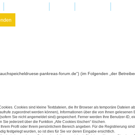
Regionalgruppen
Kliniken
In Ihrer Nähe
FAQ – Fr
enden
w.bauchspeicheldruese-pankreas-forum.de“) (im Folgenden „der Betreib
okies. Cookies sind kleine Textdateien, die Ihr Browser als temporäre Dateien ab
enaufrufe zugeordnet werden können), Informationen über die von Ihnen gelesenen B
ofern Sie nicht angemeldet sind) gespeichert. Ferner werden Ihre Benutzer-ID, ei
 Sie jederzeit über die Funktion „Alle Cookies löschen“ löschen.
in Ihrem Profil oder Ihrem persönlichem Bereich angeben. Für die Registrierung si
 festgelegt wurden, so ist dies für Sie vor deren Eingabe ersichtlich.